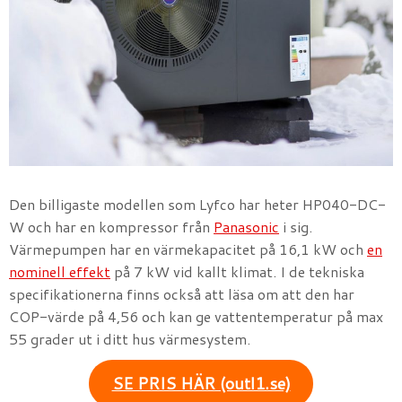
Den billigaste modellen som Lyfco har heter HP040-DC-
W och har en kompressor från
Panasonic
i sig.
Värmepumpen har en värmekapacitet på 16,1 kW och
en
nominell effekt
på 7 kW vid kallt klimat. I de tekniska
specifikationerna finns också att läsa om att den har
COP-värde på 4,56 och kan ge vattentemperatur på max
55 grader ut i ditt hus värmesystem.
SE PRIS HÄR (outl1.se)