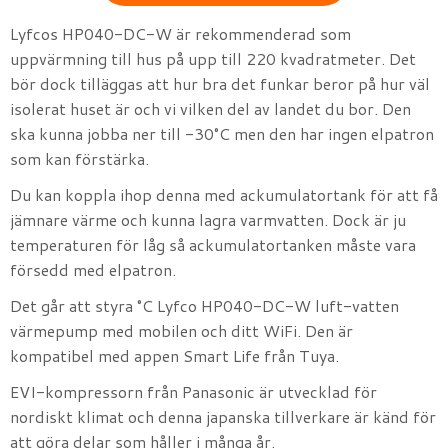
Lyfcos HP040-DC-W är rekommenderad som
uppvärmning till hus på upp till 220 kvadratmeter. Det
bör dock tilläggas att hur bra det funkar beror på hur väl
isolerat huset är och vi vilken del av landet du bor. Den
ska kunna jobba ner till -30°C men den har ingen elpatron
som kan förstärka.
Du kan koppla ihop denna med ackumulatortank för att få
jämnare värme och kunna lagra varmvatten. Dock är ju
temperaturen för låg så ackumulatortanken måste vara
försedd med elpatron.
Det går att styra °C Lyfco HP040-DC-W luft-vatten
värmepump med mobilen och ditt WiFi. Den är
kompatibel med appen Smart Life från Tuya.
EVI-kompressorn från Panasonic är utvecklad för
nordiskt klimat och denna japanska tillverkare är känd för
att göra delar som håller i många år.