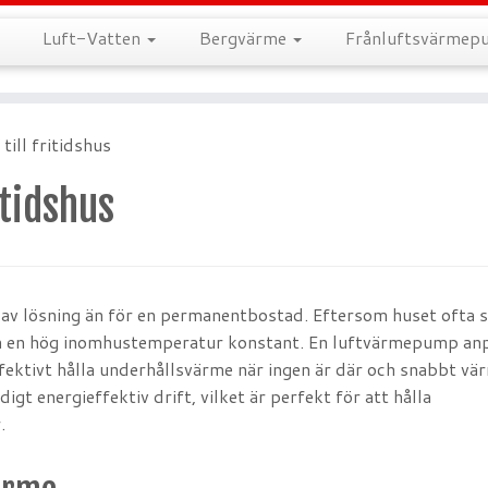
Luft-Vatten
Bergvärme
Frånluftsvärme
ill fritidshus
tidshus
 av lösning än för en permanentbostad. Eftersom huset ofta s
ålla en hög inomhustemperatur konstant. En luftvärmepump a
effektivt hålla underhållsvärme när ingen är där och snabbt v
gt energieffektiv drift, vilket är perfekt för att hålla
.