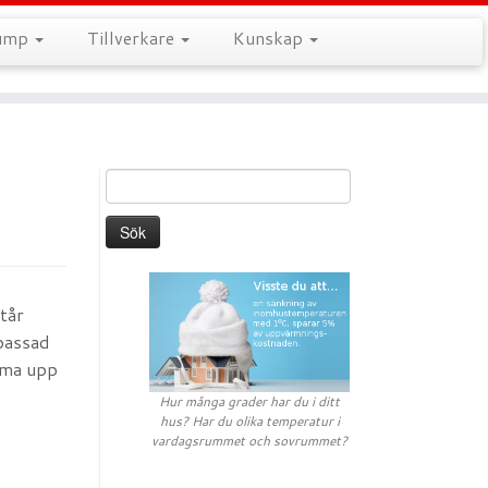
pump
Tillverkare
Kunskap
Sök
efter:
tår
npassad
ärma upp
Hur många grader har du i ditt
hus? Har du olika temperatur i
vardagsrummet och sovrummet?