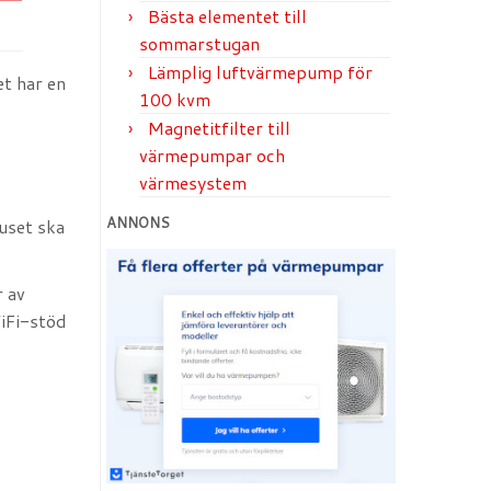
Bästa elementet till
sommarstugan
Lämplig luftvärmepump för
et har en
100 kvm
Magnetitfilter till
värmepumpar och
värmesystem
ANNONS
uset ska
r av
iFi-stöd