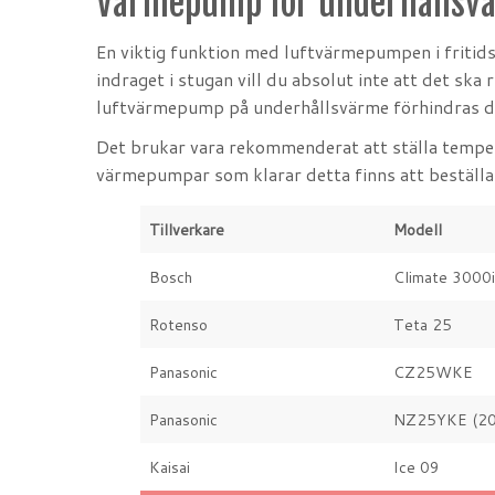
Värmepump för underhållsv
En viktig funktion med luftvärmepumpen i fritid
indraget i stugan vill du absolut inte att det ska 
luftvärmepump på underhållsvärme förhindras det
Det brukar vara rekommenderat att ställa temper
värmepumpar som klarar detta finns att beställa o
Tillverkare
Modell
Bosch
Climate 3000i
Rotenso
Teta 25
Panasonic
CZ25WKE
Panasonic
NZ25YKE (20
Kaisai
Ice 09