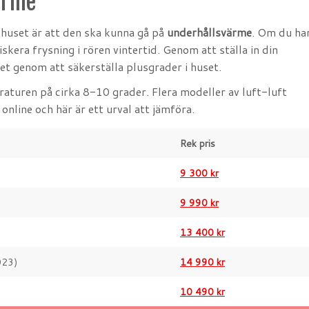
ärme
shuset är att den ska kunna gå på
underhållsvärme
. Om du ha
riskera frysning i rören vintertid. Genom att ställa in din
 genom att säkerställa plusgrader i huset.
aturen på cirka 8-10 grader. Flera modeller av luft-luft
nline och här är ett urval att jämföra.
Rek pris
9 300 kr
9 990 kr
13 400 kr
23)
14 990 kr
10 490 kr