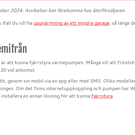
ober 2024. Avvikelser kan förekomma hos återförsäljaren.
fall du vill ha
uppvärmning av ett mindre garage
, så länge d
emifrån
 är att kunna fjärrstyra värmepumpen. Många vill att fritidsh
 20 vid ankomst.
it, genom sin mobil via en app eller med SMS. Olika modelle
yrningen. Om det finns internetuppkoppling och pumpen har W
 installera en annan lösning för att kunna
fjärrstyra