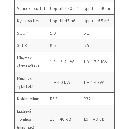
Värmekapacitet
Upp till 120 m²
Upp till 180 m²
Kylkapacitet
Upp till 45 m²
Upp till 65 m²
SCOP
5.0
5.1
SEER
8.5
8.5
Min/max
1.3 – 6.4 kW
1.3 – 7.9 kW
värmeeffekt
Min/max
1 – 4.0 kW
1 – 4.4 kW
kyleffekt
Köldmedium
R32
R32
Ljudnivå
inomhus
16 – 40 dB
16 – 40 dB
(min/max)