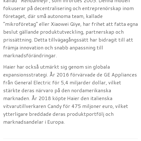
kallad ”
Rendanheyi
”, som infördes 2005. Denna modell
fokuserar på decentralisering och entreprenörskap inom
företaget, där små autonoma team, kallade
”mikroföretag” eller Xiaowei Qiye, har frihet att fatta egna
beslut gällande produktutveckling, partnerskap och
prissättning. Detta tillvägagångssätt har bidragit till att
främja innovation och snabb anpassning till
marknadsförändringar.
Haier har också utmärkt sig genom sin globala
expansionsstrategi. År 2016 förvärvade de GE Appliances
från General Electric för 5,4 miljarder dollar, vilket
stärkte deras närvaro på den nordamerikanska
marknaden. År 2018 köpte Haier den italienska
vitvarutillverkaren Candy för 475 miljoner euro, vilket
ytterligare breddade deras produktportfölj och
marknadsandelar i Europa.