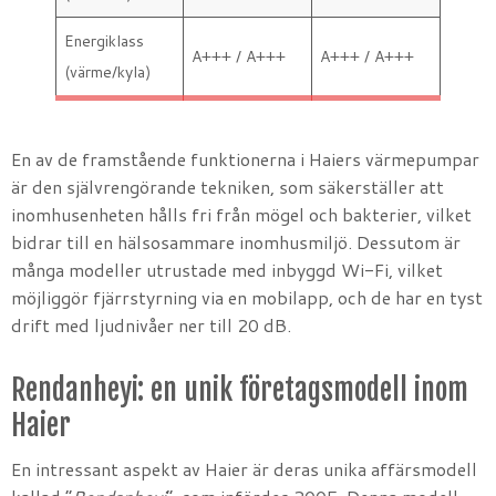
Energiklass
A+++ / A+++
A+++ / A+++
(värme/kyla)
En av de framstående funktionerna i Haiers värmepumpar
är den självrengörande tekniken, som säkerställer att
inomhusenheten hålls fri från mögel och bakterier, vilket
bidrar till en hälsosammare inomhusmiljö. Dessutom är
många modeller utrustade med inbyggd Wi-Fi, vilket
möjliggör fjärrstyrning via en mobilapp, och de har en tyst
drift med ljudnivåer ner till 20 dB.
Rendanheyi: en unik företagsmodell inom
Haier
En intressant aspekt av Haier är deras unika affärsmodell