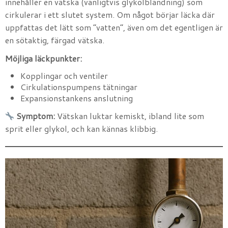
innehåller en vätska (vanligtvis glykolblandning) som
cirkulerar i ett slutet system. Om något börjar läcka där
uppfattas det lätt som ”vatten”, även om det egentligen är
en sötaktig, färgad vätska.
Möjliga läckpunkter:
Kopplingar och ventiler
Cirkulationspumpens tätningar
Expansionstankens anslutning
Symptom:
Vätskan luktar kemiskt, ibland lite som
sprit eller glykol, och kan kännas klibbig.