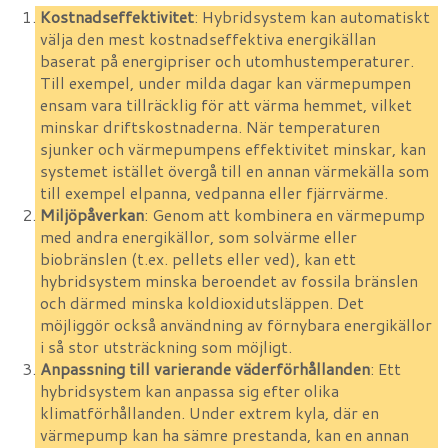
Kostnadseffektivitet
: Hybridsystem kan automatiskt
välja den mest kostnadseffektiva energikällan
baserat på energipriser och utomhustemperaturer.
Till exempel, under milda dagar kan värmepumpen
ensam vara tillräcklig för att värma hemmet, vilket
minskar driftskostnaderna. När temperaturen
sjunker och värmepumpens effektivitet minskar, kan
systemet istället övergå till en annan värmekälla som
till exempel elpanna, vedpanna eller fjärrvärme.
Miljöpåverkan
: Genom att kombinera en värmepump
med andra energikällor, som solvärme eller
biobränslen (t.ex. pellets eller ved), kan ett
hybridsystem minska beroendet av fossila bränslen
och därmed minska koldioxidutsläppen. Det
möjliggör också användning av förnybara energikällor
i så stor utsträckning som möjligt.
Anpassning till varierande väderförhållanden
: Ett
hybridsystem kan anpassa sig efter olika
klimatförhållanden. Under extrem kyla, där en
värmepump kan ha sämre prestanda, kan en annan