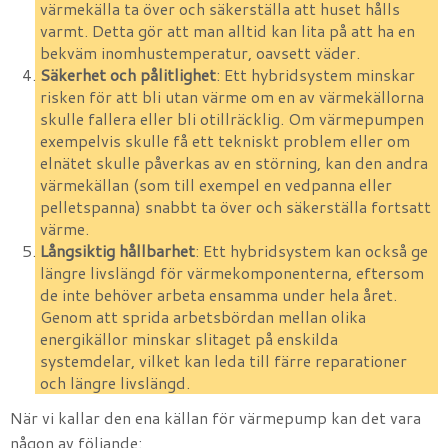
värmekälla ta över och säkerställa att huset hålls
varmt. Detta gör att man alltid kan lita på att ha en
bekväm inomhustemperatur, oavsett väder.
Säkerhet och pålitlighet
: Ett hybridsystem minskar
risken för att bli utan värme om en av värmekällorna
skulle fallera eller bli otillräcklig. Om värmepumpen
exempelvis skulle få ett tekniskt problem eller om
elnätet skulle påverkas av en störning, kan den andra
värmekällan (som till exempel en vedpanna eller
pelletspanna) snabbt ta över och säkerställa fortsatt
värme.
Långsiktig hållbarhet
: Ett hybridsystem kan också ge
längre livslängd för värmekomponenterna, eftersom
de inte behöver arbeta ensamma under hela året.
Genom att sprida arbetsbördan mellan olika
energikällor minskar slitaget på enskilda
systemdelar, vilket kan leda till färre reparationer
och längre livslängd.
När vi kallar den ena källan för värmepump kan det vara
någon av följande: